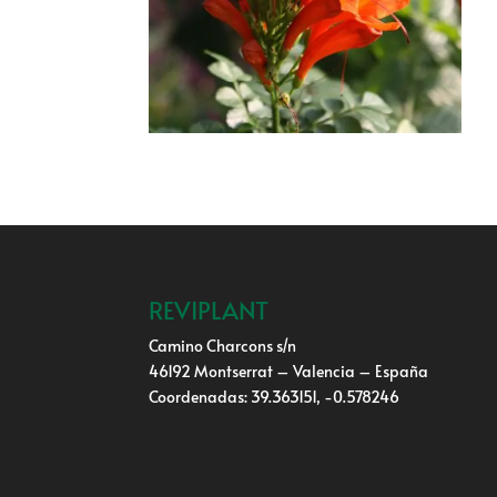
REVIPLANT
Camino Charcons s/n
46192 Montserrat – Valencia – España
Coordenadas: 39.363151, -0.578246